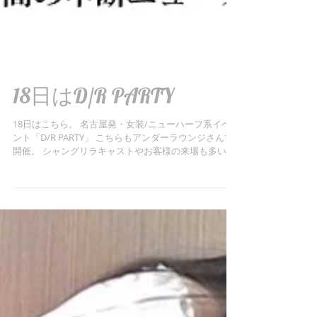
18日はD/R PARTY
18日はこちら。 名古屋発・女装/ニューハーフ系イベ
ント「D/R PARTY」 こちらもアンダーラウンジさんで
開催。 シャングリラキャストやお客様の来場も多いイ
ベントです。 当日はシャングリラとD/R PARTYと行き
来される人も。...