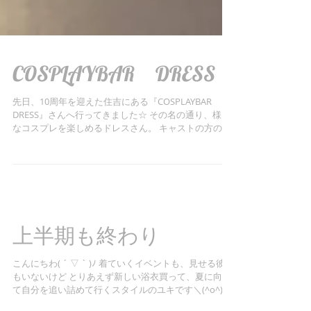
COSPLAYBAR DRESS
先日、10周年を迎えた住吉にある『COSPLAYBAR
DRESS』さんへ行ってきました☆ その名の通り、様々
なコスプレを楽しめるドレスさん。 キャストの方の七
変化に癒されるだけではなく、何とコスプレを借りて
店内で楽しむこともできるエンターテイメント盛りだ
くさんのお店で...
上半期も終わり
こんにちわ( ´ ▽ ` )ﾉ 着ていくイベントも、見せる彼氏
もいないけど とりあえず新しい浴衣買って、夏に向け