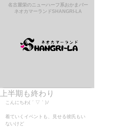
名古屋栄のニューハーフ系おかまバー
ネオカマーランドSHANGRI-LA
上半期も終わり
こんにちわ( ´ ▽ ` )ﾉ
着ていくイベントも、見せる彼氏もい
ないけど