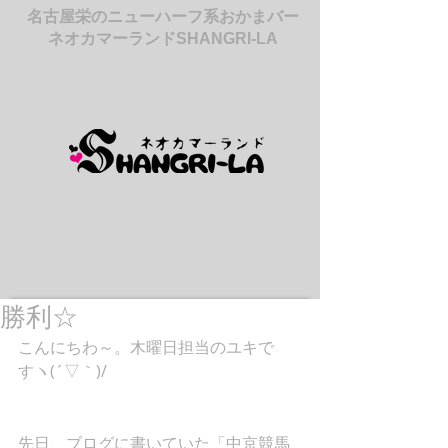
名古屋栄のニューハーフ系おかまバー
ネオカマーランドSHANGRI-LA
勝利☆
こんにちわ～。木曜日担当のユキで
すヽ(´▽｀)/
先日、ブログに書いていた「中京競馬