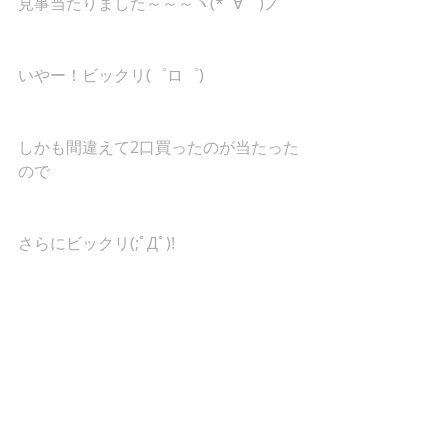
見事当たりました～～～ヽ(*´∀｀)ノ
いやー！ビックリ(゜ロ゜)
しかも間違えて2口買ったのが当たった
ので
さらにビックリ(;ﾟДﾟ)!