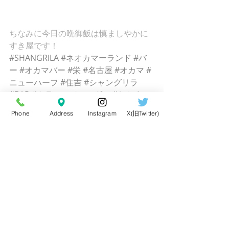
ちなみに今日の晩御飯は慎ましやかに
すき屋です！
#SHANGRILA
#ネオカマーランド
#バ
ー
#オカマバー
#栄
#名古屋
#オカマ
#
ニューハーフ
#住吉
#シャングリラ
#BAR
#トランスジェンダー
#おかま
Phone
Address
Instagram
X(旧Twitter)
コメント
コメントを追加…