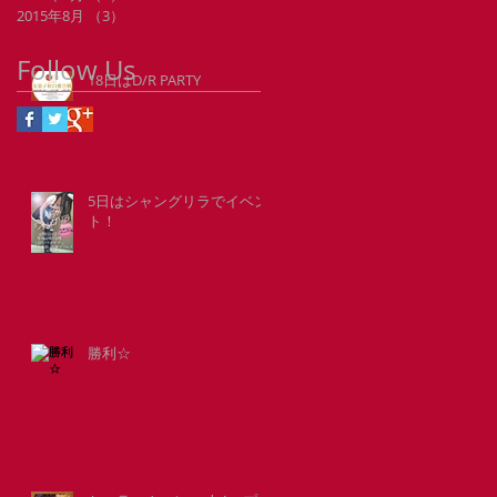
2015年8月
（3）
3件の記事
Follow Us
18日はD/R PARTY
5日はシャングリラでイベン
ト！
勝利☆