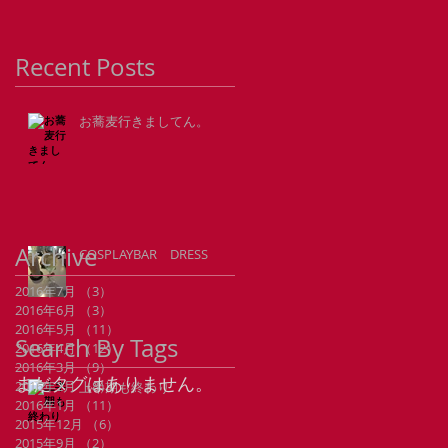
Recent Posts
お蕎麦行きましてん。
Archive
COSPLAYBAR DRESS
2016年7月
（3）
3件の記事
2016年6月
（3）
3件の記事
2016年5月
（11）
11件の記事
Search By Tags
2016年4月
（12）
12件の記事
2016年3月
（9）
9件の記事
まだタグはありません。
2016年2月
（8）
8件の記事
上半期も終わり
2016年1月
（11）
11件の記事
2015年12月
（6）
6件の記事
2015年9月
（2）
2件の記事