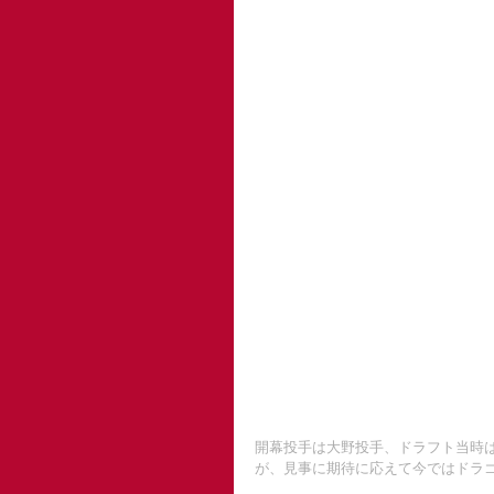
開幕投手は大野投手、ドラフト当時
が、見事に期待に応えて今ではドラ