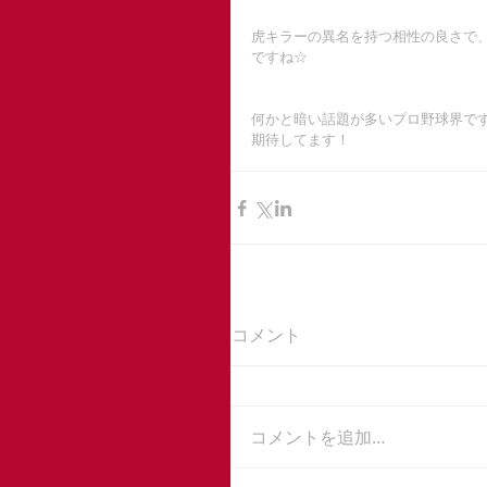
虎キラーの異名を持つ相性の良さで
ですね☆
何かと暗い話題が多いプロ野球界です
期待してます！
コメント
コメントを追加…