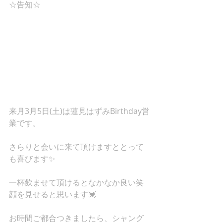
☆告知☆ 
来月3月5日(土)は蓮見はずみBirthday営
業です。 
さらりと会いに来て頂けますととって
も喜びます✨ 
一杯飲ませて頂けるとなかなか良い笑
顔を見せると思います💓 
お時間ご都合つきましたら、シャング