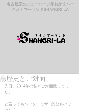
名古屋栄のニューハーフ系おかまバー
ネオカマーランドSHANGRI-LA
黒歴史とご対面
先日、2014年の私とご対面致しまし
た。 
と言ってもバックトゥザ…的なもので
はなく。 