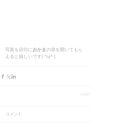
写真を目印に
おかま
の扉を開いてもら
えると嬉しいです( ^ω^ )
コメント