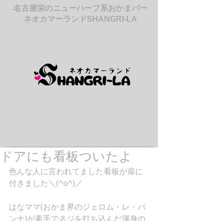
名古屋栄のニューハーフ系おかまバー
ネオカマーランドSHANGRI-LA
ドアにも看板ついたよ
色んな人に言われてました看板が扉に
付きました＼(^o^)／ 
はなママ(おかま界のジェロム・レ・バ
ンナ)が素手でネジを打ち込んだ渾身の